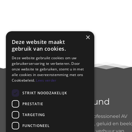
×
Deze website maakt
gebruik van cookies.
Deze website gebruikt cookies om uw
gebruikerservaring te verbeteren. Door
onze website te gebruiken, stemt u in met
alle cookies in overeenstemming met ons
Cookiebeleid.
Lees verder
STRIKT NOODZAKELIJK
Diamond Sound
PRESTATIE
TARGETING
Diamond Sound
is een professioneel AV
productiebedrijf in licht, geluid en beel
FUNCTIONEEL
Voor advies, verkoop en verhuur van