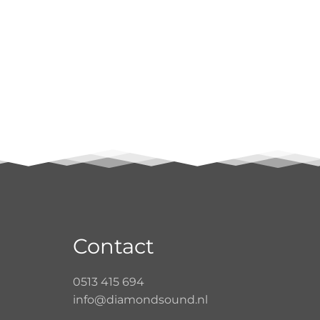
Contact
0513 415 694
info@diamondsound.nl