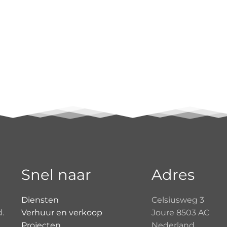
Snel naar
Adres
Diensten
Celsiusweg 3
d.
Verhuur en verkoop
Joure 8503 AC
Projecten
Nederland