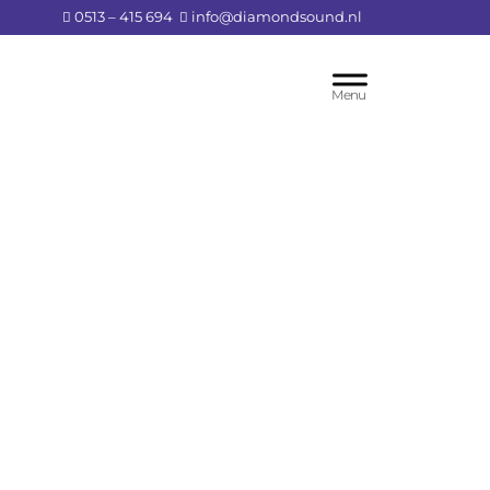
0513 – 415 694
info@diamondsound.nl
Header
Rechts