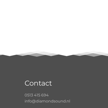
Contact
0513 415 694
info@diamondsound.nl