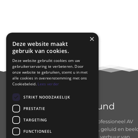
×
Deze website maakt
gebruik van cookies.
Deze website gebruikt cookies om uw
gebruikerservaring te verbeteren. Door
onze website te gebruiken, stemt u in met
alle cookies in overeenstemming met ons
Cookiebeleid.
Lees verder
STRIKT NOODZAKELIJK
Diamond Sound
PRESTATIE
TARGETING
Diamond Sound
is een professioneel AV
productiebedrijf in licht, geluid en beel
FUNCTIONEEL
Voor advies, verkoop en verhuur van