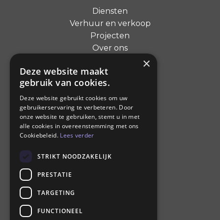
Diensten
Verhuur en verkoop
Projecten
Over ons
×
Contact
Deze website maakt
gebruik van cookies.
Adres
Deze website gebruikt cookies om uw
gebruikerservaring te verbeteren. Door
Celsiusweg 3
onze website te gebruiken, stemt u in met
Joure 8503 AC
alle cookies in overeenstemming met ons
Nederland
Cookiebeleid.
Lees verder
STRIKT NOODZAKELIJK
Contact
PRESTATIE
0513 415 694
TARGETING
info@diamondsound.nl
FUNCTIONEEL